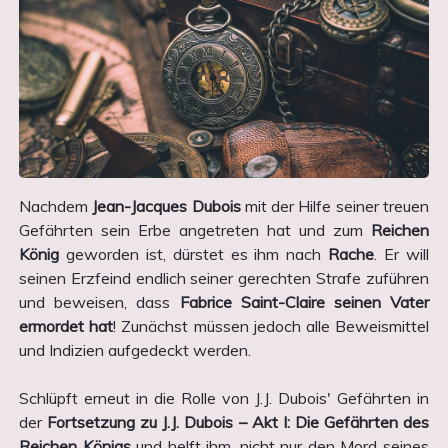
Nachdem
Jean-Jacques Dubois
mit der Hilfe seiner treuen
Gefährten sein Erbe angetreten hat und zum
Reichen
König
geworden ist, dürstet es ihm nach
Rache
. Er will
seinen Erzfeind endlich seiner gerechten Strafe zuführen
und beweisen, dass
Fabrice Saint-Claire seinen Vater
ermordet hat
! Zunächst müssen jedoch alle Beweismittel
und Indizien aufgedeckt werden.
Schlüpft erneut in die Rolle von J.J. Dubois' Gefährten in
der
Fortsetzung zu J.J. Dubois – Akt I: Die Gefährten des
Reichen Königs
und helft ihm, nicht nur den Mord seines